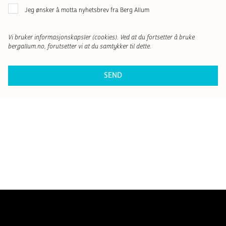
Nyhetsbrev
Jeg ønsker å motta nyhetsbrev fra Berg Allum
Vi bruker informasjonskapsler (cookies). Ved at du fortsetter å bruke
bergallum.no, forutsetter vi at du samtykker til dette.