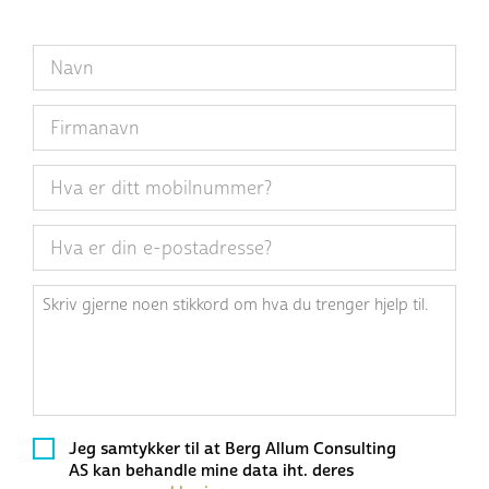
Navn
Navn
eller
firmanavn
Mobil
E-
post
*
Detaljer
Samtykke
*
Jeg samtykker til at Berg Allum Consulting
AS kan behandle mine data iht. deres