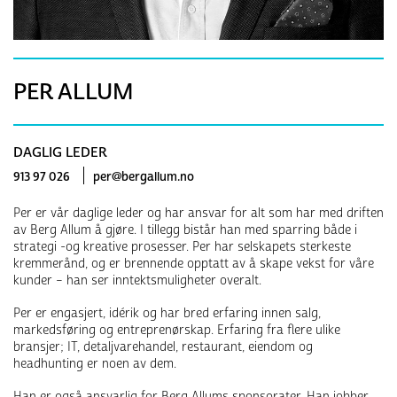
PER ALLUM
DAGLIG LEDER
913 97 026
per@bergallum.no
Per er vår daglige leder og har ansvar for alt som har med driften
av Berg Allum å gjøre. I tillegg bistår han med sparring både i
strategi -og kreative prosesser. Per har selskapets sterkeste
kremmerånd, og er brennende opptatt av å skape vekst for våre
kunder – han ser inntektsmuligheter overalt.
Per er engasjert, idérik og har bred erfaring innen salg,
markedsføring og entreprenørskap. Erfaring fra flere ulike
bransjer; IT, detaljvarehandel, restaurant, eiendom og
headhunting er noen av dem.
Han er også ansvarlig for Berg Allums sponsorater. Han jobber