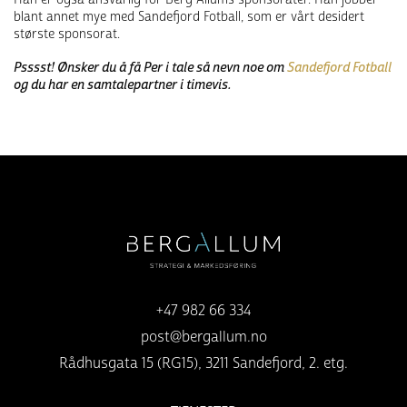
blant annet mye med Sandefjord Fotball, som er vårt desidert
største sponsorat.
Psssst! Ønsker du å få Per i tale så nevn noe om
Sandefjord Fotball
og du har en samtalepartner i timevis.
+47 982 66 334
post@bergallum.no
Rådhusgata 15 (RG15), 3211 Sandefjord, 2. etg.