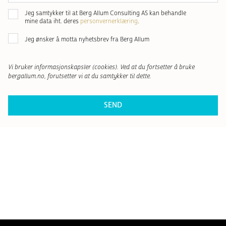
Samtykke
*
Jeg samtykker til at Berg Allum Consulting AS kan behandle
mine data iht. deres
personvernerklæring
.
Nyhetsbrev
Jeg ønsker å motta nyhetsbrev fra Berg Allum
Vi bruker informasjonskapsler (cookies). Ved at du fortsetter å bruke
bergallum.no, forutsetter vi at du samtykker til dette.